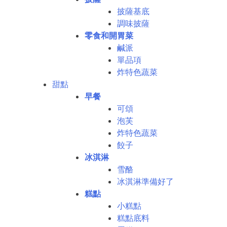
披薩基底
調味披薩
零食和開胃菜
鹹派
單品項
炸特色蔬菜
甜點
早餐
可頌
泡芙
炸特色蔬菜
餃子
冰淇淋
雪酪
冰淇淋準備好了
糕點
小糕點
糕點底料