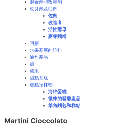
混合劑和改善劑
改良劑及助劑
佐劑
改進者
活性酵母
麥芽麵粉
明膠
水果基底的餡料
油炸產品
糖
榛果
甜點基底
糕點預拌粉
海綿蛋糕
很棒的發酵產品
羊角麵包和糕點
Martini Cioccolato