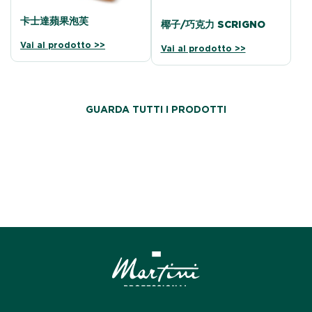
卡士達蘋果泡芙
椰子/巧克力 SCRIGNO
Vai al prodotto >>
Vai al prodotto >>
GUARDA TUTTI I PRODOTTI