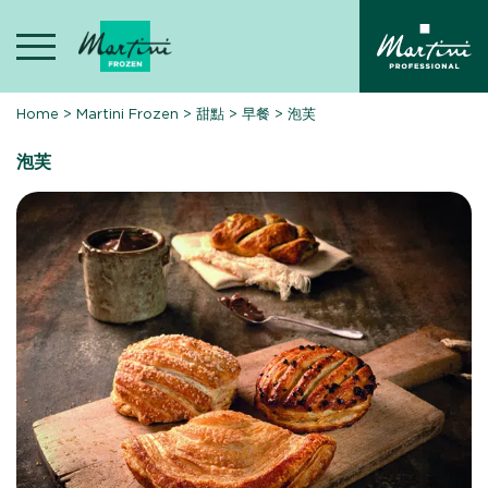
Skip
to
content
Home
>
Martini Frozen
>
甜點
>
早餐
>
泡芙
泡芙