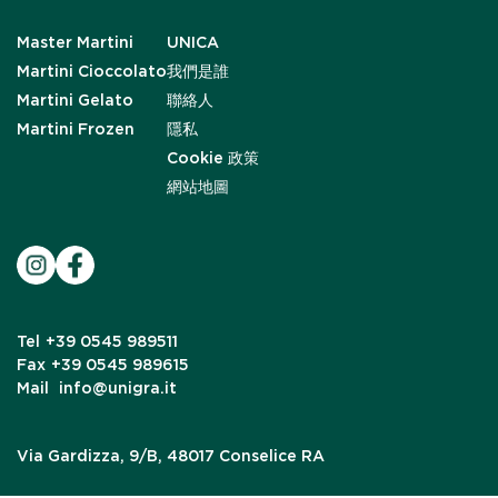
Master Martini
UNICA
Martini Cioccolato
我們是誰
Martini Gelato
聯絡人
Martini Frozen
隱私
Cookie 政策
網站地圖
Tel
+39 0545 989511
Fax
+39 0545 989615
Mail
info@unigra.it
Via Gardizza, 9/B, 48017 Conselice RA