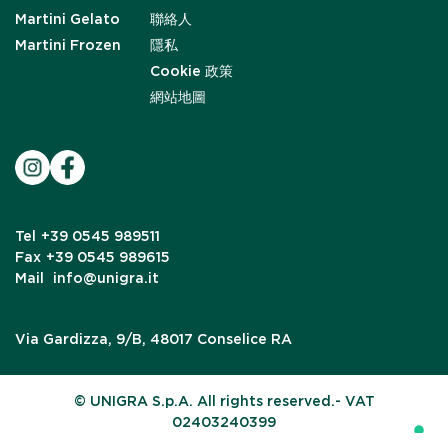
Martini Gelato
聯絡人
Martini Frozen
隱私
Cookie 政策
網站地圖
Tel
+39 0545 989511
Fax
+39 0545 989615
Mail
info@unigra.it
Via Gardizza, 9/B, 48017 Conselice RA
© UNIGRA S.p.A. All rights reserved.- VAT
02403240399