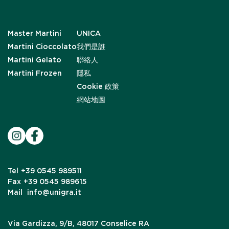
Master Martini
UNICA
Martini Cioccolato
我們是誰
Martini Gelato
聯絡人
Martini Frozen
隱私
Cookie 政策
網站地圖
Tel
+39 0545 989511
Fax
+39 0545 989615
Mail
info@unigra.it
Via Gardizza, 9/B, 48017 Conselice RA