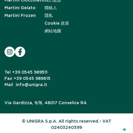
Martini Cioccolato
我們是誰
Martini Gelato
聯絡人
Martini Frozen
隱私
Cookie 政策
網站地圖
Tel
+39 0545 989511
Fax
+39 0545 989615
Mail
info@unigra.it
Via Gardizza, 9/B, 48017 Conselice RA
© UNIGRA S.p.A. All rights reserved.- VAT
02403240399