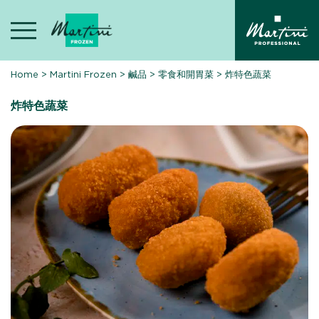
Skip
to
content
Home
>
Martini Frozen
>
鹹品
>
零食和開胃菜
>
炸特色蔬菜
炸特色蔬菜