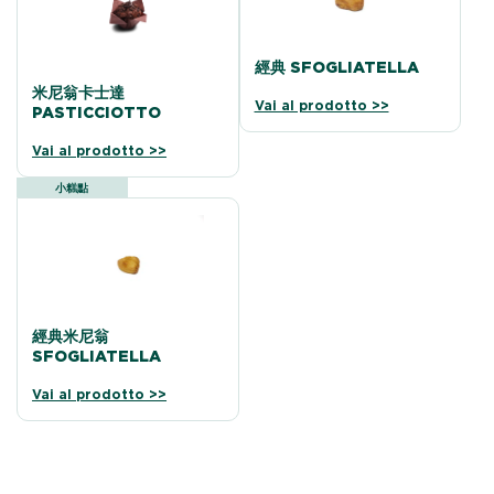
經典 SFOGLIATELLA
米尼翁卡士達
Vai al prodotto >>
PASTICCIOTTO
Vai al prodotto >>
小糕點
經典米尼翁
SFOGLIATELLA
Vai al prodotto >>