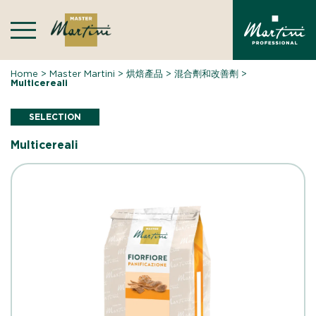
Skip
to
content
Home
>
Master Martini
>
烘焙產品
>
混合劑和改善劑
>
Multicereali
SELECTION
Multicereali