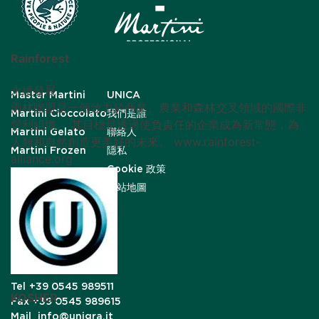
Rainforest
永續發展
Master Martini
UNICA
雨林聯盟是一個致力於商業、農業和森林交叉領域的國際非
Martini Cioccolato
我們是誰
營利組織。 其目標是透過使負責任的企業成為新常態，為
Martini Gelato
聯絡人
人類和自然創造更美好的未來。 www.rainforest-
Martini Frozen
隱私
alliance.org
Cookie 政策
網站地圖
Tel
+39 0545 989511
KOSHER
Fax
+39 0545 989615
Mail
info@unigra.it