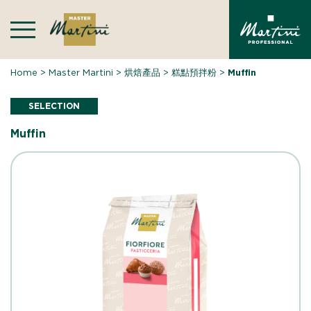
Skip
to
content
Home
>
Master Martini
>
烘焙產品
>
糕點預拌粉
>
Muffin
SELECTION
Muffin