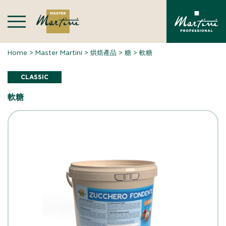
Skip
to
content
Home
>
Master Martini
>
烘焙產品
>
糖
>
軟糖
CLASSIC
軟糖