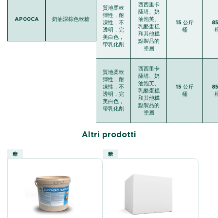
西西里卡
質地柔軟
薩塔、奶
彈性，耐
AP00CA
奶油深棕色軟糖
油泡芙、
凍性，不
15 公斤
8
乳酪蛋糕
透明，完
桶
桶
和其他糕
美白色，
點製品的
帶乳化劑
塗層
西西里卡
質地柔軟
薩塔、奶
彈性，耐
油泡芙、
凍性，不
15 公斤
8
乳酪蛋糕
透明，完
桶
桶
和其他糕
美白色，
點製品的
帶乳化劑
塗層
Altri prodotti
糖
糖