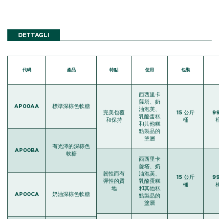
DETTAGLI
代码
產品
特點
使用
包裝
西西里卡
薩塔、奶
AP00AA
標準深棕色軟糖
油泡芙、
完美包覆
15 公斤
9
乳酪蛋糕
和保持
桶
桶
和其他糕
點製品的
塗層
有光澤的深棕色
AP00BA
軟糖
西西里卡
薩塔、奶
韌性而有
油泡芙、
15 公斤
9
彈性的質
乳酪蛋糕
桶
桶
地
和其他糕
AP00CA
奶油深棕色軟糖
點製品的
塗層