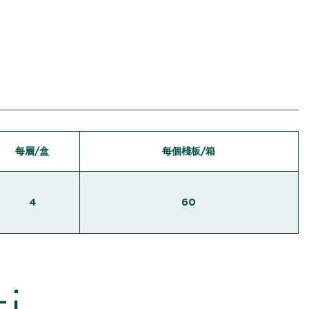
每層/盒
每個棧板/箱
4
60
i