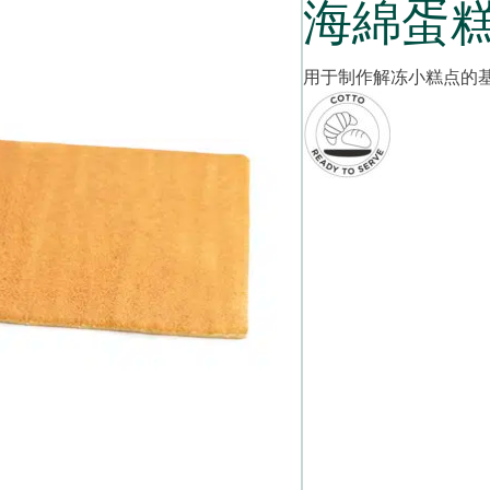
海綿蛋
用于制作解冻小糕点的