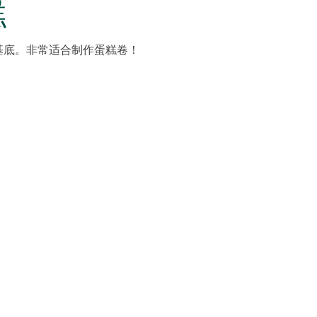
糕
基底。非常适合制作蛋糕卷！