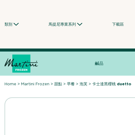
Skip
to
content
類別
馬提尼專業系列
下載區
鹹品
Home
>
Martini Frozen
>
甜點
>
早餐
>
泡芙
>
卡士達黑櫻桃 duetto