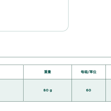
重量
每箱/單位
80 g
60