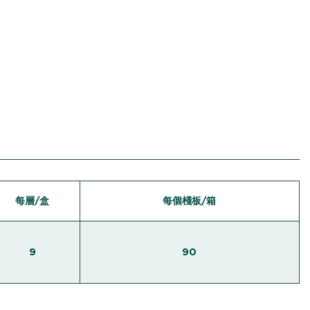
每層/盒
每個棧板/箱
9
90