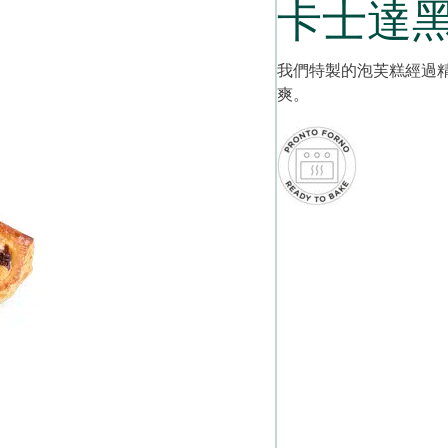
卡士達黑櫻
我們特製的泡芙糕經過
爽。