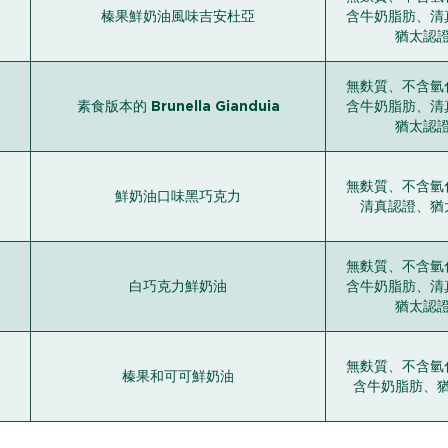
榛果鮮奶油風味吉安杜亞
含牛奶脂肪、清
猶太認
無麩質、不含氫
素食版本的 Brunella Gianduia
含牛奶脂肪、清
猶太認
無麩質、不含氫
鮮奶油口味黑巧克力
清真認證、猶
無麩質、不含氫
白巧克力鮮奶油
含牛奶脂肪、清
猶太認
無麩質、不含氫
榛果和可可鮮奶油
含牛奶脂肪、