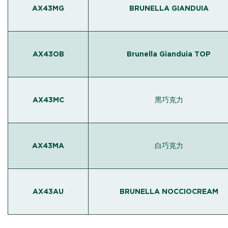
AX43MG
BRUNELLA GIANDUIA
AX43OB
Brunella Gianduia TOP
AX43MC
黑巧克力
AX43MA
白巧克力
AX43AU
BRUNELLA NOCCIOCREAM