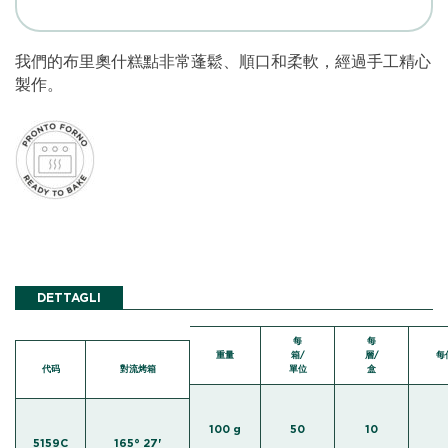
我們的布里奧什糕點非常蓬鬆、順口和柔軟，經過手工精心
製作。
DETTAGLI
每
每
重量
箱/
層/
每
代码
對流烤箱
單位
盒
100 g
50
10
5159C
165° 27'