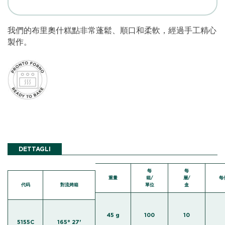
我們的布里奧什糕點非常蓬鬆、順口和柔軟，經過手工精心
製作。
DETTAGLI
每
每
重量
箱/
層/
每
代码
對流烤箱
單位
盒
45 g
100
10
5155C
165° 27'