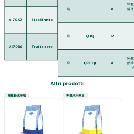
完整
袋
1
8
檬冰
AI70AZ
Stabilfrutta
袋
1,1 kg
12
AI70BS
Frutta zero
完整
袋
1,05 kg
8
然糖
Altri prodotti
劑量粉末基底
劑量粉末基底