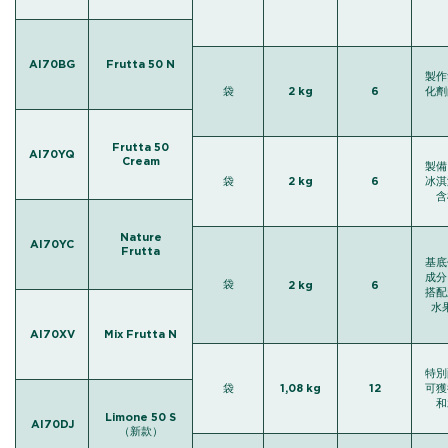
AI70BG
Frutta 50 N
製作
袋
2 kg
6
化劑
Frutta 50
AI70YQ
Cream
製備
袋
2 kg
6
冰淇
含
Nature
AI70YC
Frutta
基底
成分
袋
2 kg
6
搭配
水
AI70XV
Mix Frutta N
特別
袋
1,08 kg
12
可獲
和
Limone 50 S
AI70DJ
（新款）