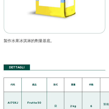
製作水果冰淇淋的劑量基底。
DETTAGLI
代码
產品
形式
重量
件数
AI70XJ
Frutta 50
製備
袋
2 kg
6