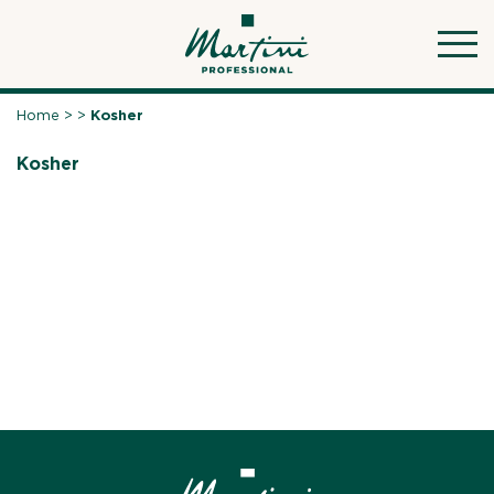
Skip
to
content
Home
>
>
Kosher
Kosher