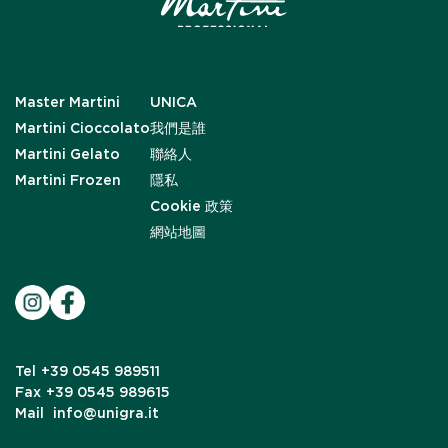
Master Martini
UNICA
Martini Cioccolato
我們是誰
Martini Gelato
聯絡人
Martini Frozen
隱私
Cookie 政策
網站地圖
Tel
+39 0545 989511
Fax
+39 0545 989615
Mail
info@unigra.it