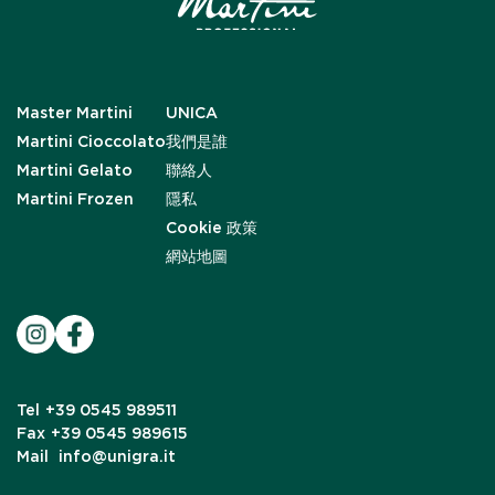
Master Martini
UNICA
Martini Cioccolato
我們是誰
Martini Gelato
聯絡人
Martini Frozen
隱私
Cookie 政策
網站地圖
Tel
+39 0545 989511
Fax
+39 0545 989615
Mail
info@unigra.it