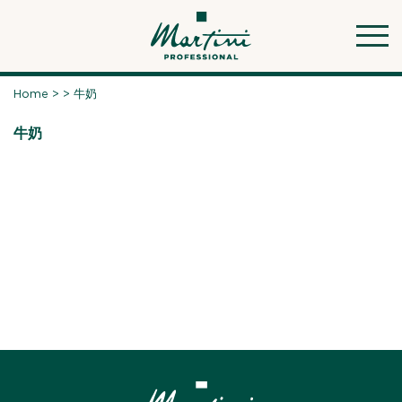
Skip
to
content
Home
>
>
牛奶
牛奶